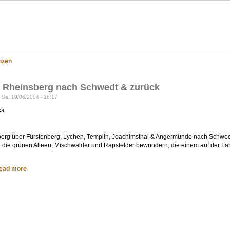
eppenland?
izen
n Rheinsberg nach Schwedt & zurück
n Sa, 19/06/2004 - 16:17
ka
erg über Fürstenberg, Lychen, Templin, Joachimsthal & Angermünde nach Schwedt ist
die grünen Alleen, Mischwälder und Rapsfelder bewundern, die einem auf der Fahr
ead more