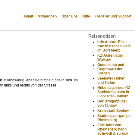
Inhalt
Mitmachen
Über Uns
Hilfe
Förderer und Support
Reisenotizen
bric-à-brac. Ein
französisches Café
im Dorf Menz
KZ-Außenlager
Wulkow
Geschichte und
Gegenwart der
Sorben
Seelower Höhen
 langwierig, aber sie birgt einiges in sich. Im
und Tiefen
t links und rechts von der Strasse
Nebenlager des KZ
Sachsenhausen in
Lieberose-Jamlitz
Der Drogenpudel
von Tantow
Kreisstadt Seelow
Stadtspaziergang in
Rheinsberg
Eine fahrt von
Rheinsberg nach
Schwedt & zurück