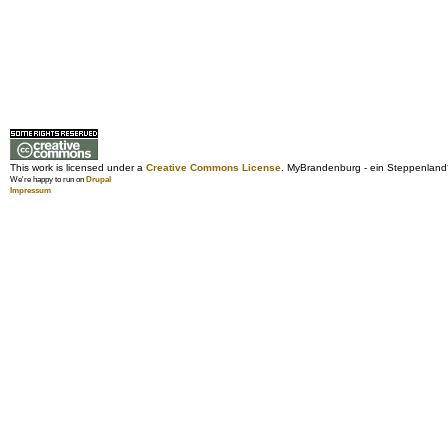
This work is licensed under a
Creative Commons License
. MyBrandenburg - ein Steppenland
We're happy to run on
Drupal
Impressum