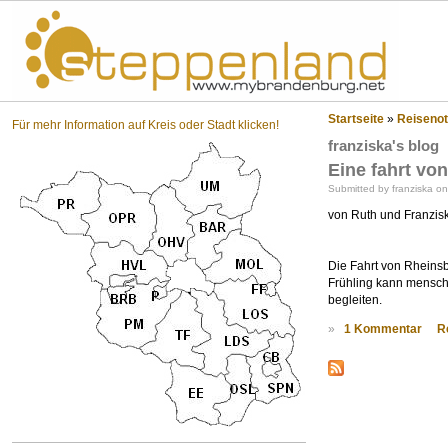
St
Startseite
»
Reisenot
Für mehr Information auf Kreis oder Stadt klicken!
franziska's blog
Eine fahrt vo
Submitted by franziska o
von Ruth und Franzis
Die Fahrt von Rheinsb
Frühling kann mensch 
begleiten.
»
1 Kommentar
R