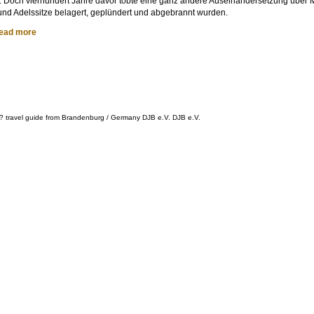
 Doch vierhundert Jahre davor tobte eine ganz andere Auseinandersetzung über Mi
 und Adelssitze belagert, geplündert und abgebrannt wurden.
ead more
? travel guide from Brandenburg / Germany DJB e.V. DJB e.V.