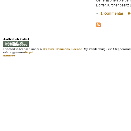
Generationen bleiben.
Dörfer, Kirchenbesitz
»
1 Kommentar
R
This work is licensed under a
Creative Commons License
. MyBrandenburg - ein Steppenland
We're happy to run on
Drupal
Impressum