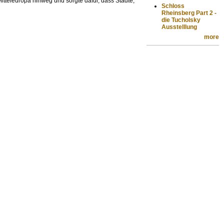
tteleuropa hinweg und sorgte dafür, dass Städte,
Schloss
Rheinsberg Part 2 -
die Tucholsky
Ausstelllung
more