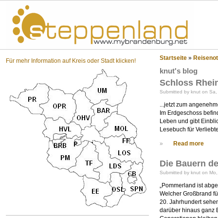
St
Startseite
»
Reisenot
Für mehr Information auf Kreis oder Stadt klicken!
knut's blog
Schloss Rhein
Submitted by knut on Sa,
...jetzt zum angenehm
Im Erdgeschoss befind
Leben und gibt Einbli
Lesebuch für Verliebte
»
Read more
Die Bauern de
Submitted by knut on Mo,
„Pommerland ist abgeb
Welcher Großbrand fü
20. Jahrhundert sehen
darüber hinaus ganz E