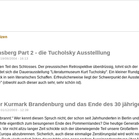
eppenland?
izen
sberg Part 2 - die Tucholsky Ausstelllung
 19/06/2004 - 16:13
en Teil des Schlosses. Der preussischen Retrospektive überdrüssig, lohnt sich der
et sich die Dauerausstellung "Literaturmuseum Kurt Tucholsky". Ein kleiner Rund
ck in sein literarisches Schaffen. Erfreulicherweise liegt der Schwerpunkt der Aus
" (obwohl auch dieser auch sehr, sehr schön ist).
r Kurmark Brandenburg und das Ende des 30 jährig
 01/12/2003 - 12:39
rannt.“ Wer kennt diesen Spruch nicht, der schon seit Jahrhunderten in Berlin u
hrte eigentlich zum besungenen Ende des Pommernlandes? Die heutige Generation
. Vor nicht allzu langer Zeit schickte sich der überwiegende Teil unsere Großelt
uropa abzubrennen. Sicherlich, auch diese einmalige Zerstörungstat wird wohl no