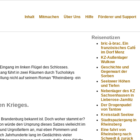
Inhalt
Mitmachen
Über Uns
Hilfe
Förderer und Support
Reisenotizen
bric-à-brac. Ein
französisches Café
im Dorf Menz
KZ-Außenlager
Wulkow
Geschichte und
 Eingang im linken Flügel des Schlosses.
Gegenwart der
gang führt in zwei Räumen durch Tucholskys
Sorben
stellung nicht auf seinem Roman "Rheinsberg- ein
Seelower Höhen
und Tiefen
Nebenlager des KZ
Sachsenhausen in
Lieberose-Jamlitz
en Krieges.
Der Drogenpudel
von Tantow
Kreisstadt Seelow
nd Brandenburg bekannt ist. Doch woher stammt er?
Stadtspaziergang in
Rheinsberg
 würde den Ursprung dieses Satzes vielleicht im
Eine fahrt von
ern und Urgroßeltern an, mal eben Pommern und
Rheinsberg nach
ch Jahrhunderte lang im Gedächtnis vieler
Schwedt & zurück