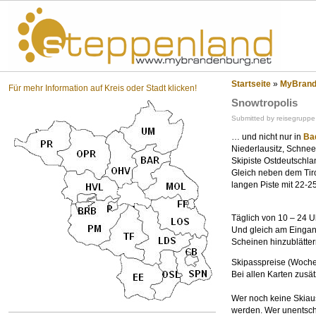
St
Startseite
»
MyBrande
Für mehr Information auf Kreis oder Stadt klicken!
Snowtropolis
Submitted by reisegruppe
… und nicht nur in
Ba
Niederlausitz, Schnee
Skipiste Ostdeutsch
Gleich neben dem Tiro
langen Piste mit 22-
Täglich von 10 – 24 U
Und gleich am Eingang 
Scheinen hinzublätter
Skipasspreise (Wochen
Bei allen Karten zusät
Wer noch keine Skiaus
werden. Wer unentschlo