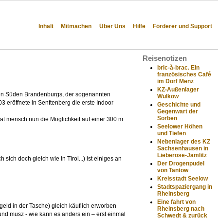
Inhalt
Mitmachen
Über Uns
Hilfe
Förderer und Support
Reisenotizen
bric-à-brac. Ein
französisches Café
im Dorf Menz
KZ-Außenlager
sten Süden Brandenburgs, der sogenannten
Wulkow
3 eröffnete in Senftenberg die erste Indoor
Geschichte und
Gegenwart der
Sorben
hat mensch nun die Möglichkeit auf einer 300 m
Seelower Höhen
und Tiefen
Nebenlager des KZ
Sachsenhausen in
Lieberose-Jamlitz
sich doch gleich wie in Tirol...) ist einiges an
Der Drogenpudel
von Tantow
Kreisstadt Seelow
Stadtspaziergang in
Rheinsberg
Eine fahrt von
eld in der Tasche) gleich käuflich erworben
Rheinsberg nach
h und musz - wie kann es anders ein – erst einmal
Schwedt & zurück