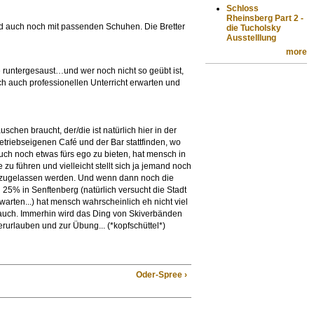
Schloss
Rheinsberg Part 2 -
und auch noch mit passenden Schuhen. Die Bretter
die Tucholsky
Ausstelllung
more
 runtergesaust…und wer noch nicht so geübt ist,
ch auch professionellen Unterricht erwarten und
en braucht, der/die ist natürlich hier in der
etriebseigenen Café und der Bar stattfinden, wo
ch noch etwas fürs ego zu bieten, hat mensch in
 zu führen und vielleicht stellt sich ja jemand noch
de zugelassen werden. Und wenn dann noch die
 25% in Senftenberg (natürlich versucht die Stadt
 warten...) hat mensch wahrscheinlich eh nicht viel
ch auch. Immerhin wird das Ding von Skiverbänden
rlauben und zur Übung... (*kopfschüttel*)
Oder-Spree ›