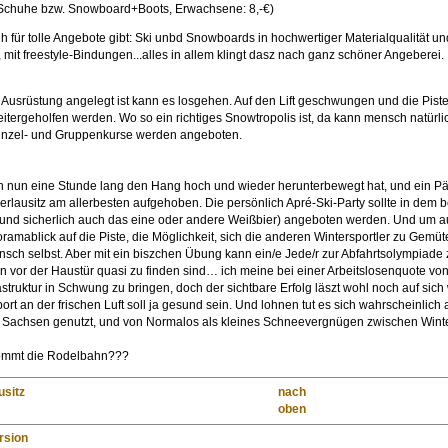
Schuhe bzw. Snowboard+Boots, Erwachsene: 8,-€)
eih für tolle Angebote gibt: Ski unbd Snowboards in hochwertiger Materialqualität 
, mit freestyle-Bindungen...alles in allem klingt dasz nach ganz schöner Angeberei.
Ausrüstung angelegt ist kann es losgehen. Auf den Lift geschwungen und die Piste
tergeholfen werden. Wo so ein richtiges Snowtropolis ist, da kann mensch natürli
inzel- und Gruppenkurse werden angeboten.
un eine Stunde lang den Hang hoch und wieder herunterbewegt hat, und ein Päusch
erlausitz am allerbesten aufgehoben. Die persönlich Apré-Ski-Party sollte in dem b
(und sicherlich auch das eine oder andere Weißbier) angeboten werden. Und um au
oramablick auf die Piste, die Möglichkeit, sich die anderen Wintersportler zu Gemüte
ensch selbst. Aber mit ein biszchen Übung kann ein/e Jede/r zur Abfahrtsolympia
n vor der Haustür quasi zu finden sind… ich meine bei einer Arbeitslosenquote von
astruktur in Schwung zu bringen, doch der sichtbare Erfolg läszt wohl noch auf sich
ort an der frischen Luft soll ja gesund sein. Und lohnen tut es sich wahrscheinli
Sachsen genutzt, und von Normalos als kleines Schneevergnügen zwischen Winteru
kommt die Rodelbahn???
usitz
nach
oben
ersion