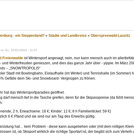
eppenland?
nburg - ein Steppenland?
»
Städte und Landkreise
»
Oberspreewald-Lausitz
 on So, 25/01/2004 - 11:57
d Freienwalde
ist Wintersport angesagt, nein, nun kann mensch auch im allertief
- und Winterfreuden genieszen, und dies das ganze Jahr über - yippie. Im März 200
lands – „SNOWTROPOLIS“
ler Stadl mit Bowlingbahn, Eislaufhalle (im Winter) und Tennishalle (im Sommer) 
25% Gefälle dem Ski- und Snowboard- Vergnügen zu frönen.
hr hat das Wintersportparadies geöffnet.
darf mensch tief in die Tasche greifen, denn für die Skipasspreise (da fühlt mensch 
n.
ende, 2 h, Erwachsene: 16 €; Kinder: 12 €; 8 h Familienticket: 59 €)
zlich 6 € Pfand und sie sind nur am Tag des Erwerbs gültig.
rüstung hat… kein Problem - diese kann ausgeliehen oder (mit dem nötigen Kleing
ssen ist, ob Skisport wirklich die richtige Sportart ist, der begibt sich zum Verlei