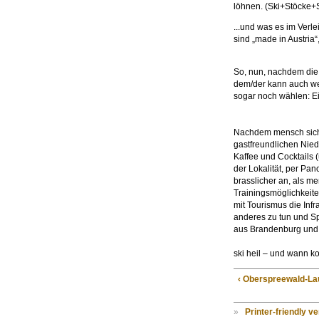
löhnen. (Ski+Stöcke+
...und was es im Verl
sind „made in Austria“
So, nun, nachdem die 
dem/der kann auch wei
sogar noch wählen: E
Nachdem mensch sich n
gastfreundlichen Nied
Kaffee und Cocktails 
der Lokalität, per Pan
brasslicher an, als m
Trainingsmöglichkeite
mit Tourismus die Infr
anderes zu tun und Sp
aus Brandenburg und 
ski heil – und wann 
‹ Oberspreewald-La
»
Printer-friendly v