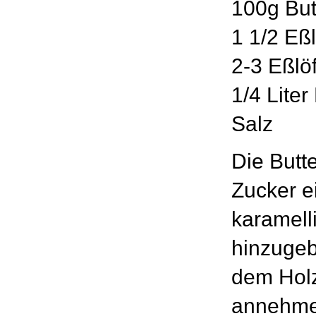
100g But
1 1/2 Eßl
2-3 Eßlö
1/4 Liter
Salz
Die Butt
Zucker e
karamell
hinzugeb
dem Holzl
annehmen