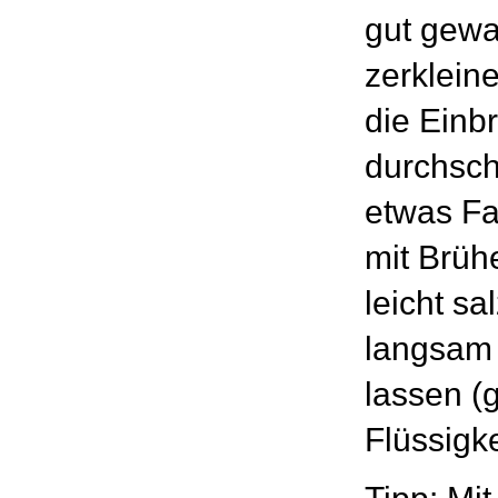
gut gewa
zerklein
die Einb
durchsch
etwas F
mit Brüh
leicht s
langsam 
lassen (
Flüssigk