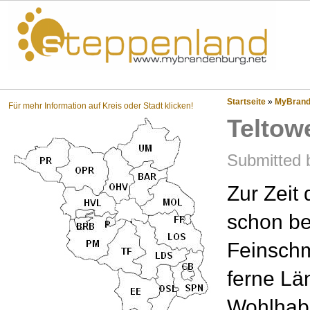
Steppenland?
Startseite
»
MyBrande
Für mehr Information auf Kreis oder Stadt klicken!
Teltow
Submitted 
Zur Zeit
schon be
Feinschm
ferne Lä
Wohlhab