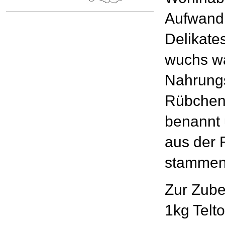
Aufwand 
Delikate
wuchs wa
Nahrungs
Rübchen 
benannt
aus der 
stammen
Zur Zube
1kg Telt