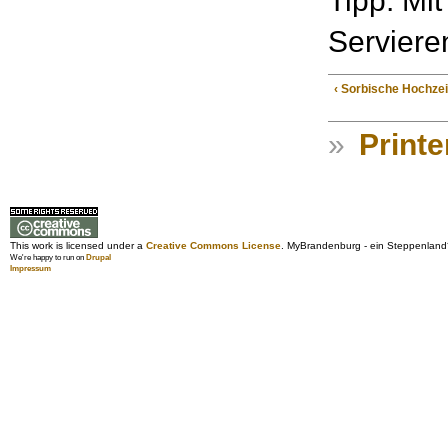
Tipp: Mi
Serviere
‹ Sorbische Hochze
»
Printe
This work is licensed under a
Creative Commons License
. MyBrandenburg - ein Steppenland
We're happy to run on
Drupal
Impressum