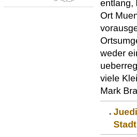
entlang,
Ort Muen
vorausge
Ortsumge
weder ei
ueberreg
viele Kl
Mark Br
Juedi
Stad