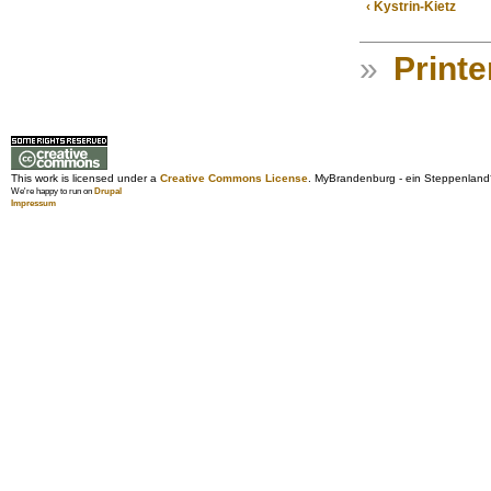
‹ Kystrin-Kietz
»
Printe
This work is licensed under a
Creative Commons License
. MyBrandenburg - ein Steppenland
We're happy to run on
Drupal
Impressum