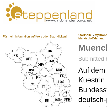
Steppenland?
Startseite
»
MyBrande
Für mehr Information auf Kreis oder Stadt klicken!
Märkisch-Oderland
Muenc
Submitted 
Auf dem 
Kuestrin
Bundesst
deutsch-