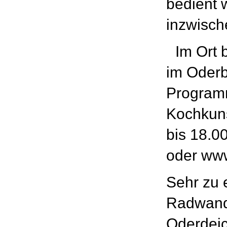
bedient 
inzwische
Im Ort b
im Oderb
Programm
Kochkuns
bis 18.0
oder ww
Sehr zu 
Radwand
Oderdeic