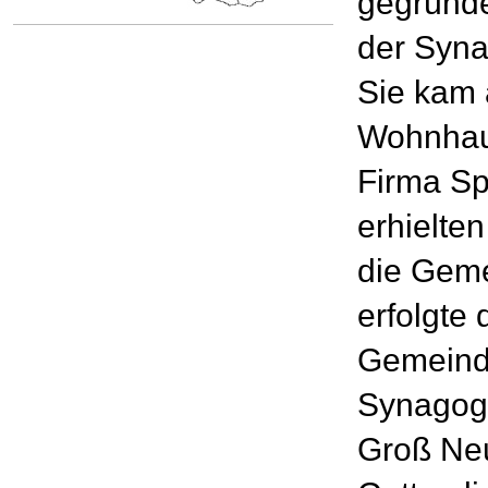
gegründe
der Syna
Sie kam 
Wohnhaus
Firma Sp
erhielte
die Geme
erfolgte 
Gemeind
Synagoge
Groß Neu