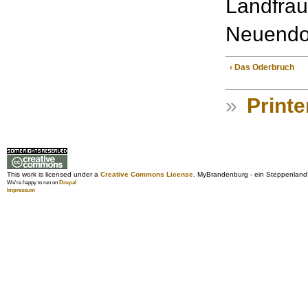
Landfrau
Neuendor
‹ Das Oderbruch
»
Printe
This work is licensed under a
Creative Commons License
. MyBrandenburg - ein Steppenland
We're happy to run on
Drupal
Impressum