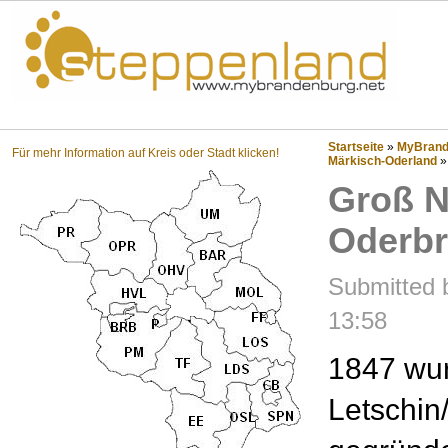
Steppenland?
Startseite
»
MyBrande
Für mehr Information auf Kreis oder Stadt klicken!
Märkisch-Oderland
Groß N
Oderb
Submitted b
13:58
1847 wur
Letschin