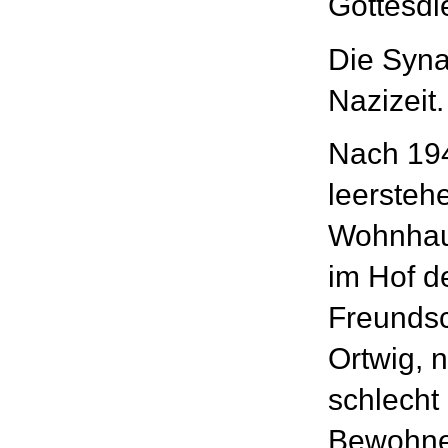
Gottesdie
Die Syna
Nazizeit.
Nach 194
leersteh
Wohnhau
im Hof d
Freundsc
Ortwig, n
schlecht 
Bewohne