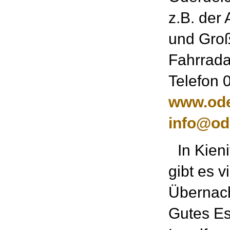
z.B. der 
und Groß
Fahrrada
Telefon 
www.ode
info@od
In Kieni
gibt es v
Übernach
Gutes Es