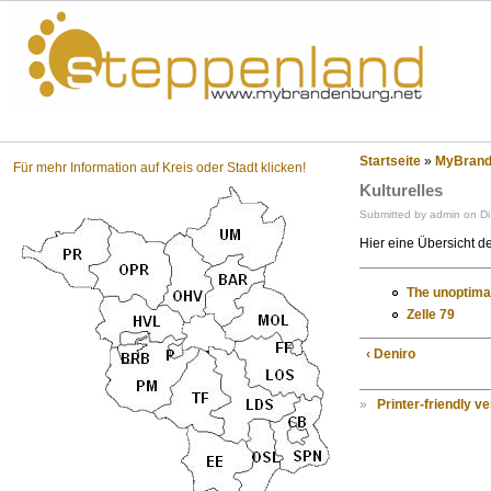
Steppenland?
Startseite
»
MyBrande
Für mehr Information auf Kreis oder Stadt klicken!
Kulturelles
Submitted by admin on Di
Hier eine Übersicht de
The unoptima
Zelle 79
‹ Deniro
»
Printer-friendly v