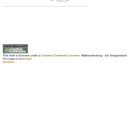
This work is licensed under a
Creative Commons License
. MyBrandenburg - ein Steppenland
We're happy to run on
Drupal
Impressum