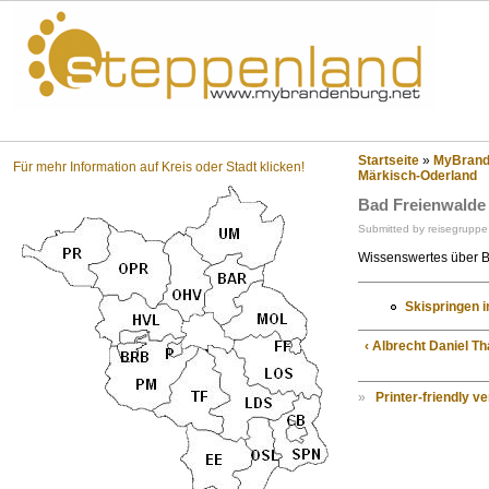
Steppenland?
Startseite
»
MyBrande
Für mehr Information auf Kreis oder Stadt klicken!
Märkisch-Oderland
Bad Freienwalde
Submitted by reisegruppe
Wissenswertes über 
Skispringen i
‹ Albrecht Daniel Th
»
Printer-friendly v