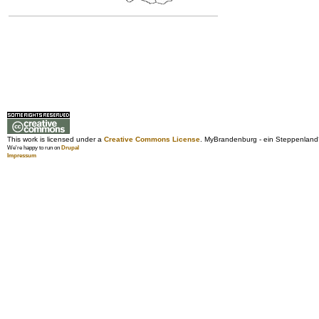
This work is licensed under a
Creative Commons License
. MyBrandenburg - ein Steppenland
We're happy to run on
Drupal
Impressum