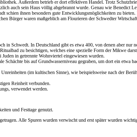
ibliothek. Außerdem betrieb er dort effektiven Handel. Trotz Schutzbr
etzlich auch sein Haus völlig abgebrannt wurde. Genau wie Benedict Le
Stadt schien ihnen besonders gute Entwicklungsmöglichkeiten zu biete
chen Bürger waren maßgeblich am Flourieren der Schwedter Wirtschaft b
och in Schwedt. In Deutschland gibt es etwa 400, von denen aber nur n
tualbad zu besichtigen, welches eine spezielle Form der Mikwe darste
i Juden in getrennte Wohnviertel eingewiesen wurden.
ale Schächte bis auf Grundwasserniveau gegraben, um dort ein etwa
 Unreinheiten (im kultischen Sinne), wie beispielsweise nach der Berüh
stigen Reinheit verbunden.
rungs, verwendet werden.
keiten und Festtage genutzt.
 abgetragen. Alle Spuren wurden verwischt und erst später wurden wich