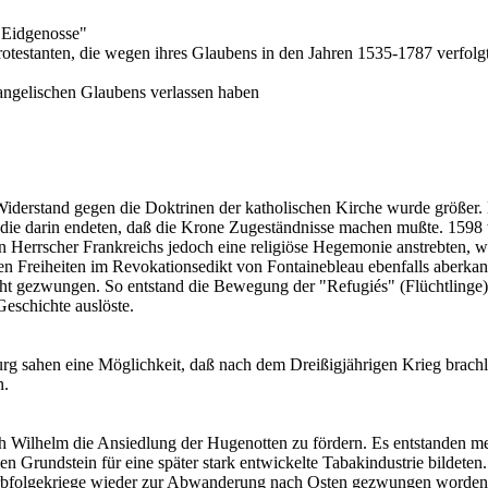
 "Eidgenosse"
rotestanten, die wegen ihres Glaubens in den Jahren 1535-1787 verfol
angelischen Glaubens verlassen haben
Widerstand gegen die Doktrinen der katholischen Kirche wurde größer.
, die darin endeten, daß die Krone Zugeständnisse machen mußte. 1598
hen Herrscher Frankreichs jedoch eine religiöse Hegemonie anstrebten
 Freiheiten im Revokationsedikt von Fontainebleau ebenfalls aberkan
ucht gezwungen. So entstand die Bewegung der "Refugiés" (Flüchtlinge),
Geschichte auslöste.
rg sahen eine Möglichkeit, daß nach dem Dreißigjährigen Krieg brac
n.
 Wilhelm die Ansiedlung der Hugenotten zu fördern. Es entstanden me
undstein für eine später stark entwickelte Tabakindustrie bildeten. 
n Erbfolgekriege wieder zur Abwanderung nach Osten gezwungen worden