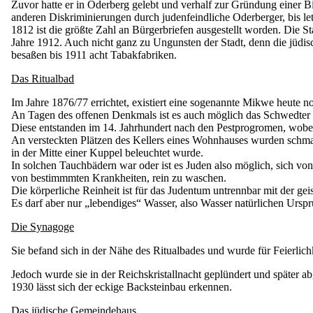
Zuvor hatte er in Oderberg gelebt und verhalf zur Gründung einer B
anderen Diskriminierungen durch judenfeindliche Oderberger, bis l
1812 ist die größte Zahl an Bürgerbriefen ausgestellt worden. Die 
Jahre 1912. Auch nicht ganz zu Ungunsten der Stadt, denn die jüdis
besaßen bis 1911 acht Tabakfabriken.
Das Ritualbad
Im Jahre 1876/77 errichtet, existiert eine sogenannte Mikwe heute n
An Tagen des offenen Denkmals ist es auch möglich das Schwedter Ri
Diese entstanden im 14. Jahrhundert nach den Pestprogromen, wobe
An versteckten Plätzen des Kellers eines Wohnhauses wurden schm
in der Mitte einer Kuppel beleuchtet wurde.
In solchen Tauchbädern war oder ist es Juden also möglich, sich von
von bestimmmten Krankheiten, rein zu waschen.
Die körperliche Reinheit ist für das Judentum untrennbar mit der gei
Es darf aber nur „lebendiges“ Wasser, also Wasser natürlichen Ursp
Die Synagoge
Sie befand sich in der Nähe des Ritualbades und wurde für Feierlich
Jedoch wurde sie in der Reichskristallnacht geplündert und später
1930 lässt sich der eckige Backsteinbau erkennen.
Das jüdische Gemeindehaus