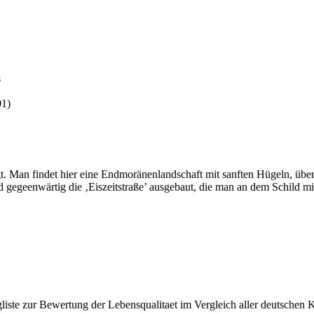
s
01)
t. Man findet hier eine Endmoränenlandschaft mit sanften Hügeln, übe
rd gegeenwärtig die ‚Eiszeitstraße’ ausgebaut, die man an dem Schild
ngliste zur Bewertung der Lebensqualitaet im Vergleich aller deutschen K