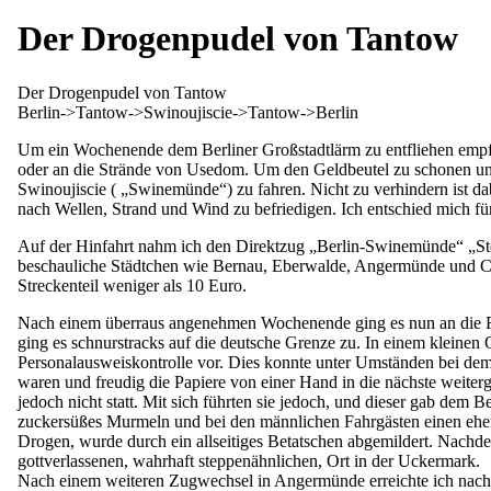
Der Drogenpudel von Tantow
Der Drogenpudel von Tantow
Berlin->Tantow->Swinoujiscie->Tantow->Berlin
Um ein Wochenende dem Berliner Großstadtlärm zu entfliehen empfi
oder an die Strände von Usedom. Um den Geldbeutel zu schonen und 
Swinoujiscie ( „Swinemünde“) zu fahren. Nicht zu verhindern ist d
nach Wellen, Strand und Wind zu befriedigen. Ich entschied mich fü
Auf der Hinfahrt nahm ich den Direktzug „Berlin-Swinemünde“ „Stet
beschauliche Städtchen wie Bernau, Eberwalde, Angermünde und Case
Streckenteil weniger als 10 Euro.
Nach einem überraus angenehmen Wochenende ging es nun an die Rüc
ging es schnurstracks auf die deutsche Grenze zu. In einem kleinen
Personalausweiskontrolle vor. Dies konnte unter Umständen bei dem 
waren und freudig die Papiere von einer Hand in die nächste weite
jedoch nicht statt. Mit sich führten sie jedoch, und dieser gab dem
zuckersüßes Murmeln und bei den männlichen Fahrgästen einen eher g
Drogen, wurde durch ein allseitiges Betatschen abgemildert. Nachd
gottverlassenen, wahrhaft steppenähnlichen, Ort in der Uckermark.
Nach einem weiteren Zugwechsel in Angermünde erreichte ich nach 