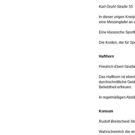
Karl-Gruhl-Straße 55
In dieser urigen Kne
eine Messingtafel an 
Eine klassische Sport
Die Kosten, die für S
Hafthorn
Friedrich-Ebert-Straß
Das Hafthorn ist ebenf
durchschnittliche Geld
Beliebtheit erfreuen.
In regelmäßigen Abst
Konsum
Rudolf-Breitscheid-St
Wahrscheinlich die w