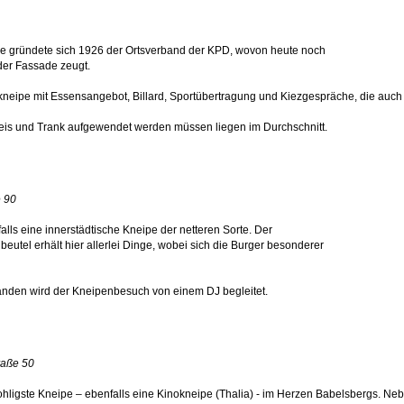
ipe gründete sich 1926 der Ortsverband der KPD, wovon heute noch
der Fassade zeugt.
kneipe mit Essensangebot, Billard, Sportübertragung und Kiezgespräche, die auch
peis und Trank aufgewendet werden müssen liegen im Durchschnitt.
e 90
alls eine innerstädtische Kneipe der netteren Sorte. Der
beutel erhält hier allerlei Dinge, wobei sich die Burger besonderer
änden wird der Kneipenbesuch von einem DJ begleitet.
raße 50
ohligste Kneipe – ebenfalls eine Kinokneipe (Thalia) - im Herzen Babelsbergs. 