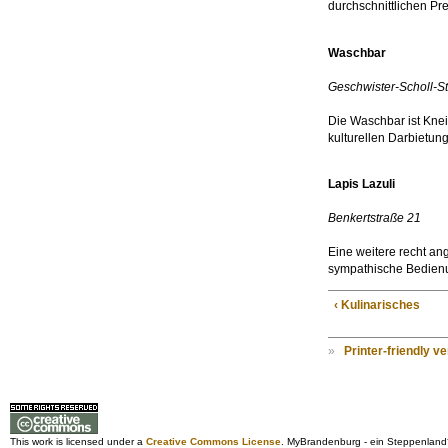
durchschnittlichen Pr
Waschbar
Geschwister-Scholl-S
Die Waschbar ist Kne
kulturellen Darbietung
Lapis Lazuli
Benkertstraße 21
Eine weitere recht an
sympathische Bedien
‹ Kulinarisches
»
Printer-friendly v
This work is licensed under a
Creative Commons License
. MyBrandenburg - ein Steppenland