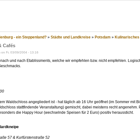
eppenland?
nburg - ein Steppenland?
»
Städte und Landkreise
»
Potsdam
»
Kulinarisches
& Cafés
on Fr, 03/09/2004 - 13:16
n nach und nach Etablissments, welche wir empfehlen bzw. nicht empfehlen. Logis
 Geschmacks.
100
 dem Waldschloss angegliedert ist - hat täglich ab 16 Uhr geöffnet (im Sommer mit
ldschloss stattfindende Veranstaltung) gemischt, dabei meistens recht angenehm. 
esonders die Happy Hour (wechselnde Speisen für 2 Euro) positiv heraussticht.
llardkneipe
raße 57 & Kurfürstenstraße 52