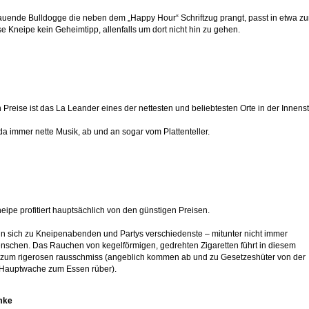
auende Bulldogge die neben dem „Happy Hour“ Schriftzug prangt, passt in etwa zu
e Kneipe kein Geheimtipp, allenfalls um dort nicht hin zu gehen.
en Preise ist das La Leander eines der nettesten und beliebtesten Orte in der Inne
da immer nette Musik, ab und an sogar vom Plattenteller.
eipe profitiert hauptsächlich von den günstigen Preisen.
 sich zu Kneipenabenden und Partys verschiedenste – mitunter nicht immer
nschen. Das Rauchen von kegelförmigen, gedrehten Zigaretten führt in diesem
zum rigerosen rausschmiss (angeblich kommen ab und zu Gesetzeshüter von der
Hauptwache zum Essen rüber).
mke