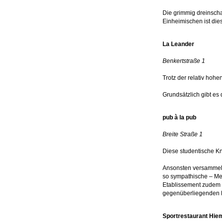
Die grimmig dreinsch
Einheimischen ist dies
La Leander
Benkertstraße 1
Trotz der relativ hoh
Grundsätzlich gibt es 
pub à la pub
Breite Straße 1
Diese studentische Kn
Ansonsten versammeln
so sympathische – Me
Etablissement zudem 
gegenüberliegenden 
Sportrestaurant Hie