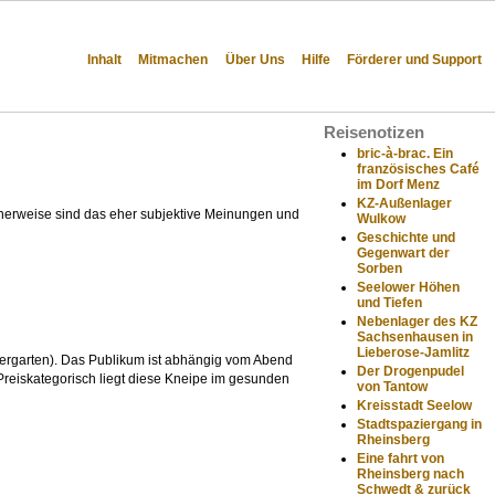
Inhalt
Mitmachen
Über Uns
Hilfe
Förderer und Support
Reisenotizen
bric-à-brac. Ein
französisches Café
im Dorf Menz
KZ-Außenlager
cherweise sind das eher subjektive Meinungen und
Wulkow
Geschichte und
Gegenwart der
Sorben
Seelower Höhen
und Tiefen
Nebenlager des KZ
Sachsenhausen in
Lieberose-Jamlitz
 Biergarten). Das Publikum ist abhängig vom Abend
Der Drogenpudel
Preiskategorisch liegt diese Kneipe im gesunden
von Tantow
Kreisstadt Seelow
Stadtspaziergang in
Rheinsberg
Eine fahrt von
Rheinsberg nach
Schwedt & zurück