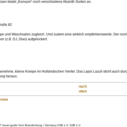
eisen bietet „Konsum“ noch verschiedene Absinth-Sorten an.
traße 82
ipe und Waschsalon zugleich. Und zudem eine wirklich empfehlenswerte. Der norm
en (z.B. DJ, Dias) aufgelockert.
genehme, kleine Kneipe im Holländischen Viertel. Das Lapis Lazuli sticht auch du
ung heraus.
nach
oben
ersion
? travel guide from Brandenburg / Germany DJB e.V. DJB e.V.