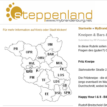
St
Startseite
»
MyBrande
Für mehr Information auf Kreis oder Stadt klicken!
Kneipen & Bars 
Submitted by RF-Potsdam 
In diese Rubrik solle
Fragen des (guten?)
Fritz Kneipe
Stahnsdorfer Straße 
Die Fritzkneipe - die
(ergo eventuell im Wa
Durchschnitt, wobei b
Happy Hour I & II - Bi
Rudolf-Breitscheid-St