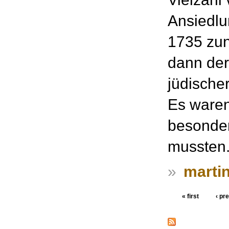
Ansiedlu
1735 zun
dann der
jüdische
Es waren
besonde
mussten
»
martin
« first
‹ pr