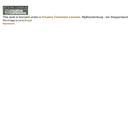
This work is licensed under a
Creative Commons License
. MyBrandenburg - ein Steppenland
We're happy to run on
Drupal
Impressum