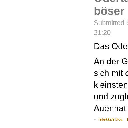
böser
Submitted 
21:20
Das Oder
An der G
sich mit 
kleinste
und zugl
Auennati
»
rebekka's blog