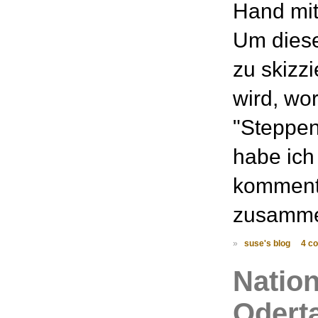
Hand mit 
Um diese
zu skizzi
wird, wor
"Steppe
habe ich
kommenti
zusammen
»
suse's blog
4 c
Nation
Oderta