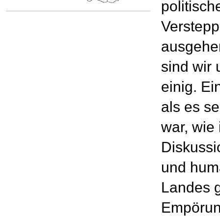
politisc
Verstep
ausgehen
sind wir
einig. Ei
als es s
war, wie 
Diskussi
und huma
Landes g
Empörung