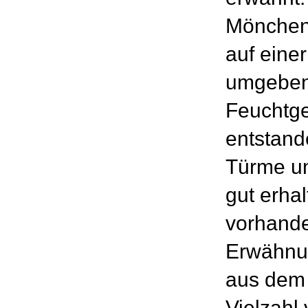
Mönchen,
auf eine
umgeben
Feuchtge
entstand
Türme un
gut erha
vorhande
Erwähnun
aus dem 
Vielzahl