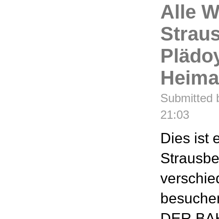
Alle 
Strau
Plädoy
Heima
Submitted b
21:03
Dies ist 
Strausbe
verschie
besuche
DER BA