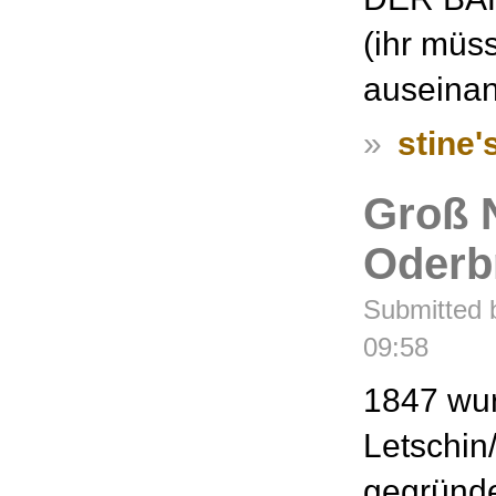
(ihr müs
auseinan
»
stine'
Groß 
Oderb
Submitted b
09:58
1847 wur
Letschin
gegründe