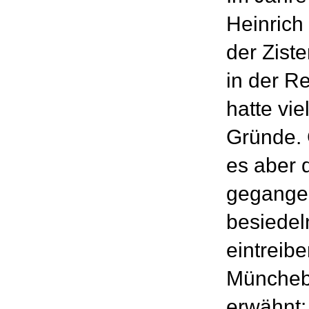
Heinrich
der Zist
in der R
hatte vie
Gründe. 
es aber
gegangen
besiedel
eintreib
Münchebe
erwähnt: