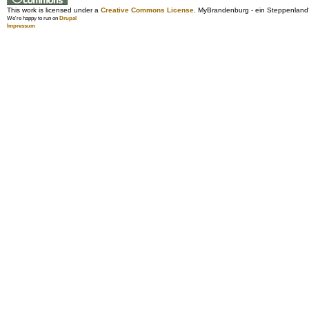
This work is licensed under a
Creative Commons License
. MyBrandenburg - ein Steppenland
We're happy to run on
Drupal
Impressum