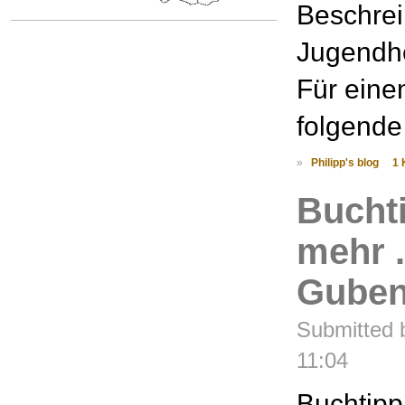
Beschrei
Jugendhe
Für eine
folgende 
»
Philipp's blog
1
Buchti
mehr .
Guben
Submitted b
11:04
Buchtipp