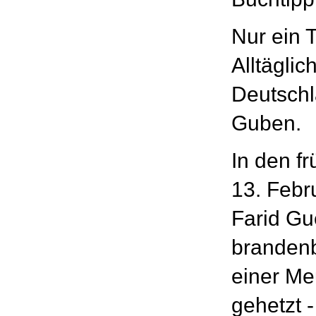
Nur ein T
Alltägli
Deutschl
Guben.
In den f
13. Febr
Farid Gu
branden
einer Me
gehetzt -