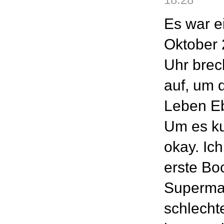
Es war e
Oktober
Uhr brec
auf, um 
Leben E
Um es ku
okay. Ic
erste Bo
Supermar
schlechte