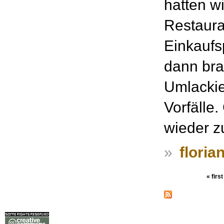
hatten w
Restaura
Einkaufs
dann bra
Umlackie
Vorfälle
wieder z
»
floria
« first