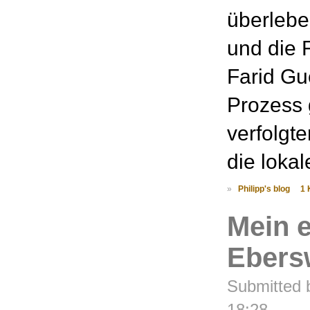
überlebe
und die 
Farid Gu
Prozess 
verfolgt
die lokal
»
Philipp's blog
1
Mein e
Ebers
Submitted b
18:28