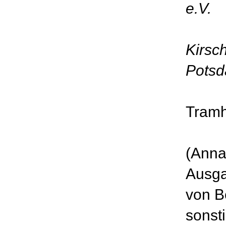
e.V.
Kirsch
Pots
Tramh
(Anna
Ausga
von B
sonst