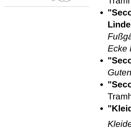
Tramh
"Sec
Linde
Fußgä
Ecke 
"Sec
Guten
"Sec
Tramh
"Kle
Klei