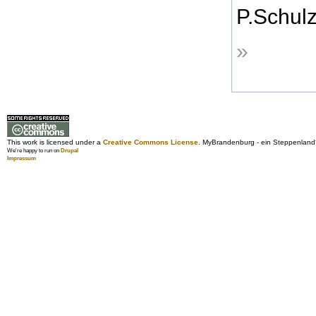
P.Schul
»
This work is licensed under a
Creative Commons License
. MyBrandenburg - ein Steppenland
We're happy to run on
Drupal
Impressum