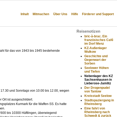
Inhalt
Mitmachen
Über Uns
Hilfe
Förderer und Support
Reisenotizen
bric-à-brac. Ein
französisches Café
im Dorf Menz
KZ-Außenlager
ahl für das von 1943 bis 1945 bestehende
Wulkow
Geschichte und
Gegenwart der
Sorben
Seelower Höhen
und Tiefen
Nebenlager des KZ
Sachsenhausen in
Lieberose-Jamlitz
Der Drogenpudel
s 17.30 und Sonntags von 10.00 bis 12.00, wegen
von Tantow
Kreisstadt Seelow
 Ort ist ausgeschildert.
Stadtspaziergang in
Rheinsberg
ngsplatzes Kurmark für die Waffen-SS. Es hatte
Eine fahrt von
men.
Rheinsberg nach
7600 bis 10300 Häftlingen, überwiegend
Schwedt & zurück