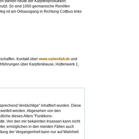
en dienen heute der Karpfenproduktion.
nutzt. So sind 1000 germanische Renöfen
g ist am Ortsausgang in Richtung Cottbus links
schaffen. Kontakt über
www.vattenfall.de
und
hführungen über Karpfenklause, Hüttenwerk 1,
sprechend Verdächtige" inhaftiert wurden. Diese
ezweifelt werden. Abgesehen von den
liche dieses Alters "Funktions-
hätte. Von den mir bekannten Insassen kann nicht
fer, ermöglichen in den meisten Fällen auch
tung der Vergangenheit kann nur auf Wahrheit