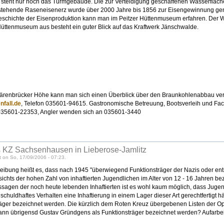
z steht nur noch das Turmgebäude. Die zur Verteidigung geschaffenen Wasserfläch
stehende Raseneisenerz wurde über 2000 Jahre bis 1856 zur Eisengewinnung ge
schichte der Eisenproduktion kann man im Peitzer Hüttenmuseum erfahren. Der We
üttenmuseum aus besteht ein guter Blick auf das Kraftwerk Jänschwalde.
ärenbrücker Höhe kann man sich einen Überblick über den Braunkohlenabbau ver
fall.de
, Telefon 035601-94615. Gastronomische Betreuung, Bootsverleih und Fac
 035601-22353, Angler wenden sich an 035601-3440
 KZ Sachsenhausen in Lieberose-Jamlitz
 on So, 17/09/2006 - 07:23.
eibung heißt es, dass nach 1945 "überwiegend Funktionsträger der Nazis oder ent
chts der hohen Zahl von inhaftierten Jugendlichen im Alter von 12 - 16 Jahren b
agen der noch heute lebenden Inhaftierten ist es wohl kaum möglich, dass Jugend
 schuldhaftes Verhalten eine Inhaftierung in einem Lager dieser Art gerechtfertigt 
räger bezeichnet werden. Die kürzlich dem Roten Kreuz übergebenen Listen der Op
ann übrigensd Gustav Gründgens als Funktionsträger bezeichnet werden? Aufarbei