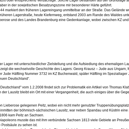
azis oder entsprechend Verdächtige. Solche Lager bestanden auf der Grundlage all
aber in der sowjetischen Besatzungszone mir besonderer Härte geführt.
44 markiert den früheren Lagereingang unmittelbar an der Straße. Das Gelände wu
früheren Lagerstraße, heute Kiefernweg, entstand 2003 am Rande des Waldes unte
erose und des Landes Brandenburg eine Gedenkanlage, wobei zwischen KZ und Sp
r Lager mit unterschiedlicher Zielstellung und die Aufsiedlung des ehemaligen 
zeigt die wechselvolle Geschichte des Lagers: Georg Krausz – Jude aus Ungarn, 
her Jude Häftling Nummer 3732 im KZ Buchenwald, später Häftling im Speziallager J
euen Deutschland“.
 Deutschland" vom 1.2.2008 findet sich zur Problematik ein Artikel von Thomas Klat
 der Lausitz bleibt ein Ort mit einer Vergangenheit, die auch einiges über die Gege
n Lieberose gelegenen Peitz, wobei ein nicht mehr genutzter Truppenübungsplatz 
 inmitten der böhmisch-sächsischen Lausitz, war neben Spandau und Küstrin ein
1806 kam Peitz an Sachsen.
Napoleons musste das mit ihm verbündete Sachsen 1813 viele Gebiete an Preußen 
 Postsäule zu sehen ist.