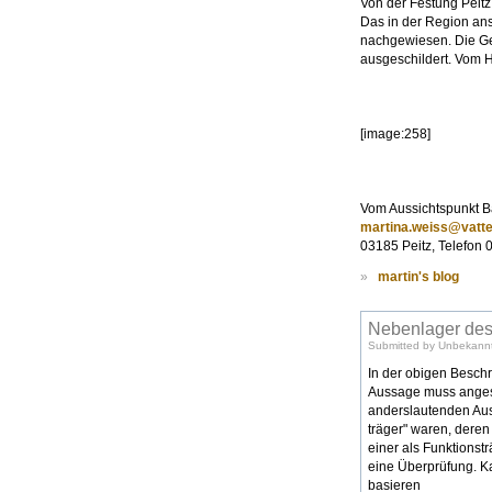
Von der Festung Peit
Das in der Region an
nachgewiesen. Die Ge
ausgeschildert. Vom H
[image:258]
Vom Aussichtspunkt B
martina.weiss@vatten
03185 Peitz, Telefon
»
martin's blog
Nebenlager des
Submitted by Unbekannt
In der obigen Beschr
Aussage muss angesi
anderslautenden Auss
träger" waren, deren
einer als Funktionst
eine Überprüfung. K
basieren