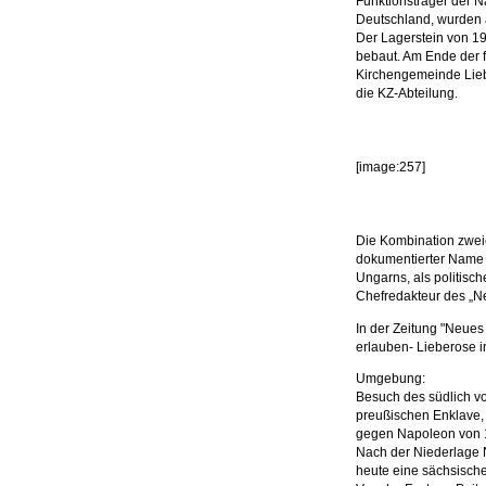
Funktionsträger der N
Deutschland, wurden 
Der Lagerstein von 19
bebaut. Am Ende der 
Kirchengemeinde Lieb
die KZ-Abteilung.
[image:257]
Die Kombination zweie
dokumentierter Name 
Ungarns, als politisc
Chefredakteur des „N
In der Zeitung "Neues
erlauben- Lieberose in
Umgebung:
Besuch des südlich vo
preußischen Enklave,
gegen Napoleon von 
Nach der Niederlage 
heute eine sächsische