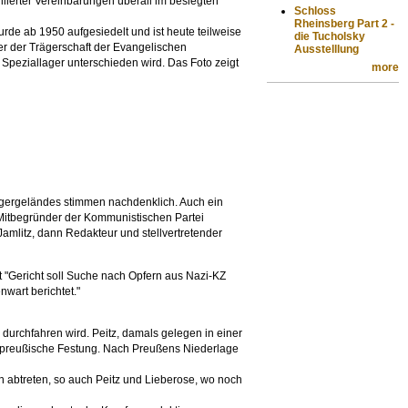
iierter Vereinbarungen überall im besiegten
Schloss
Rheinsberg Part 2 -
rde ab 1950 aufgesiedelt und ist heute teilweise
die Tucholsky
r der Trägerschaft der Evangelischen
Ausstelllung
eziallager unterschieden wird. Das Foto zeigt
more
Lagergeländes stimmen nachdenklich. Auch ein
Mitbegründer der Kommunistischen Partei
amlitz, dann Redakteur und stellvertretender
t "Gericht soll Suche nach Opfern aus Nazi-KZ
nwart berichtet."
durchfahren wird. Peitz, damals gelegen in einer
e preußische Festung. Nach Preußens Niederlage
abtreten, so auch Peitz und Lieberose, wo noch