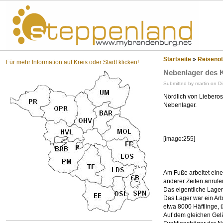
St
Startseite
»
Reisenot
Für mehr Information auf Kreis oder Stadt klicken!
Nebenlager des 
Submitted by martin on Di
Nördlich von Liebero
Nebenlager.
[image:255]
Am Fuße arbeitet ein
anderer Zeiten anruf
Das eigentliche Lager 
Das Lager war ein Arb
etwa 8000 Häftlinge, 
Auf dem gleichen Gel