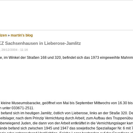
eppenland?
izen
»
martin's blog
KZ Sachsenhausen in Lieberose-Jamlitz
, 28/12/2004 - 11:16
se, im Winkel der Straßen 168 und 320, befindet sich das 1973 eingeweihte Mahnm
e kleine Museumsbaracke, geöffnet von Mai bis September Mittwochs von 16.30 bi
en unter 033671-2511.
befand sich im heutigen Jamlitz, östlich von Lieberose, links an der Straße 320. Der
eitslager, nach dem Prinzip Vernichtung durch Arbeit, zum Aufbau des Truppenübu
überwiegend Juden, die dann von der Arbeit entkräftet in die Vernichtungslager ka
ände befand sich zwischen 1945 und 1947 das sowjetische Speziallager Nr. 6 mit 