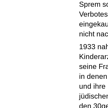
Sprem so
Verbotes
eingekau
nicht na
1933 nah
Kinderar
seine Fr
in denen
und ihre 
jüdische
den 30ge