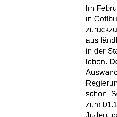
Im Febru
in Cottbu
zurückzu
aus länd
in der S
leben. D
Auswande
Regierun
schon. So
zum 01.1
Juden, d