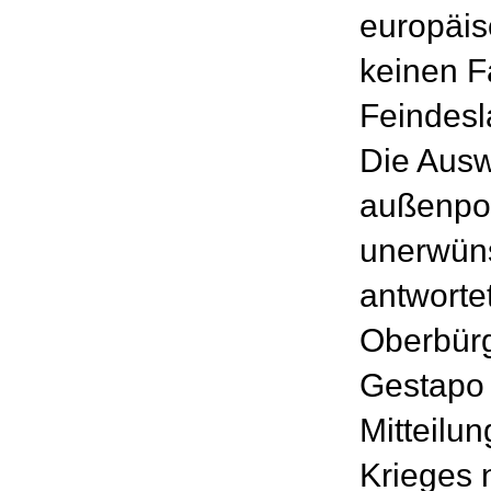
europäis
keinen F
Feindesl
Die Ausw
außenpol
unerwüns
antworte
Oberbürg
Gestapo 
Mitteilu
Krieges 