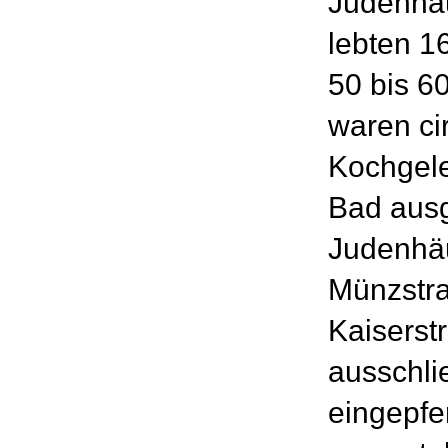
Judenhäu
lebten 16
50 bis 
waren ci
Kochgele
Bad ausg
Judenhäu
Münzstra
Kaiserst
ausschli
eingepfer