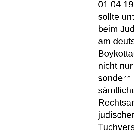
01.04.19
sollte un
beim Jude
am deuts
Boykotta
nicht nu
sondern 
sämtlich
Rechtsan
jüdischer
Tuchvers