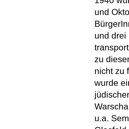
1940 wu
und Okto
BürgerI
und dre
transpor
zu diese
nicht zu 
wurde ei
jüdische
Warschau
u.a. Sem