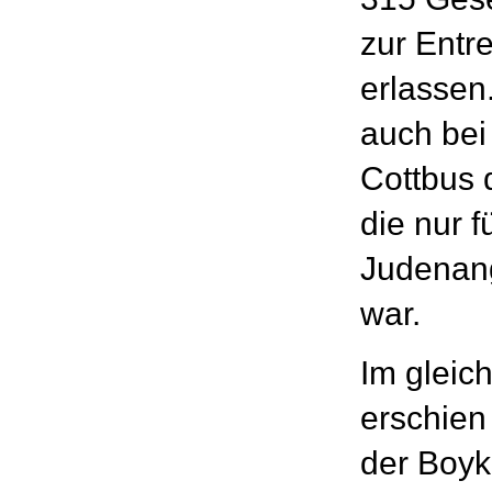
zur Entr
erlassen
auch bei
Cottbus 
die nur 
Judenang
war.
Im gleic
erschien
der Boyk