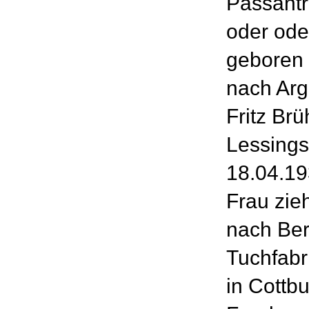
Passantr
oder ode
geboren 
nach Arg
Fritz Brü
Lessings
18.04.19
Frau zieh
nach Berl
Tuchfabr
in Cottb