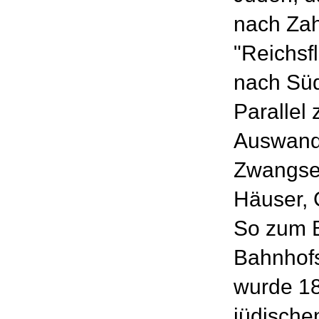
nach Zah
"Reichsf
nach Süd
Parallel 
Auswande
Zwangsen
Häuser, 
So zum B
Bahnhofs
wurde 18
jüdisch