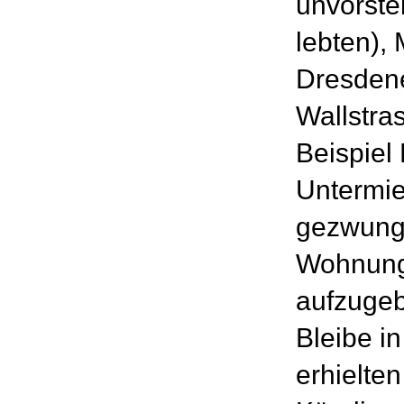
unvorste
lebten),
Dresdene
Wallstra
Beispiel 
Untermie
gezwung
Wohnung
aufzugeb
Bleibe i
erhielten