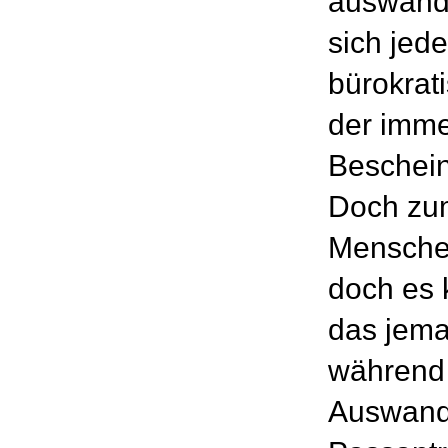
auswand
sich jed
bürokrat
der imme
Beschein
Doch zum
Mensche
doch es 
das jema
während
Auswand