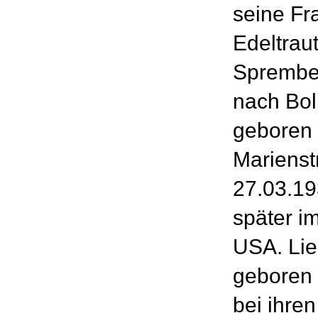
seine Fr
Edeltraut
Sprember
nach Bol
geboren 
Marienst
27.03.19
später i
USA. Lies
geboren 
bei ihren