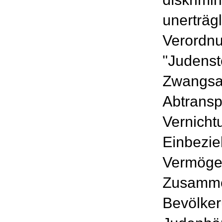
unerträg
Verordnu
"Judenst
Zwangsar
Abtransp
Vernicht
Einbezie
Vermöge
Zusamme
Bevölker