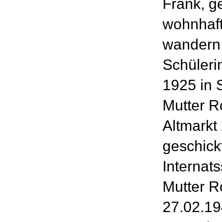
Frank, g
wohnhaft
wandern 
Schüleri
1925 in 
Mutter R
Altmark
geschick
Internat
Mutter R
27.02.19