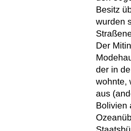
Besitz ü
wurden s
Straßene
Der Miti
Modehau
der in d
wohnte, 
aus (an
Bolivien
Ozeanüb
Staatsbü