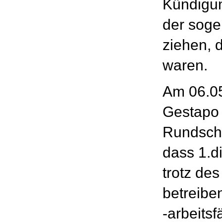
Kündigun
der sog
ziehen, d
waren.
Am 06.05
Gestapo 
Rundschr
dass 1.
trotz des
betreibe
-arbeits