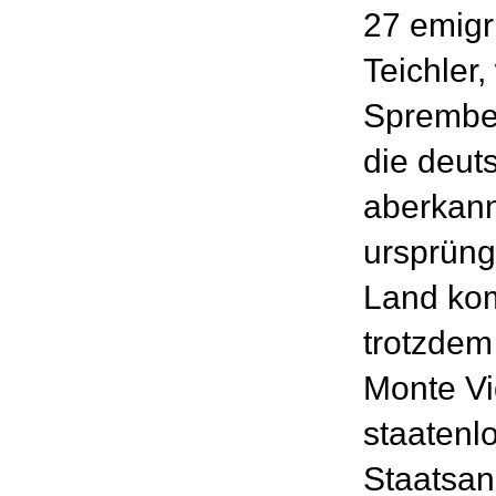
27 emigr
Teichler
Sprembe
die deut
aberkannt
ursprüng
Land kom
trotzdem
Monte V
staatenlo
Staatsan