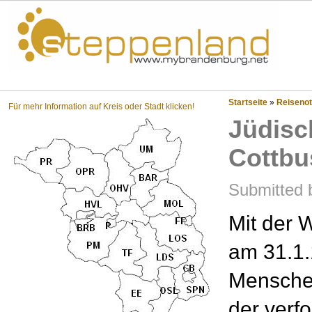
Steppenland?
Startseite
»
Reisenot
Für mehr Information auf Kreis oder Stadt klicken!
Jüdisc
Cottbus
Submitted 
Mit der 
am 31.1.
Menschen
der verfo