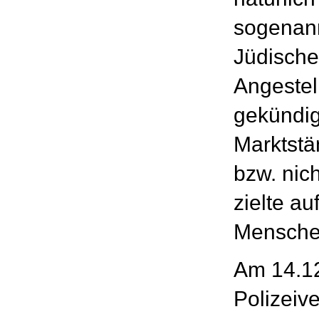
sogenann
Jüdische
Angestel
gekündigt
Marktst
bzw. nich
zielte au
Mensche
Am 14.12
Polizeiv