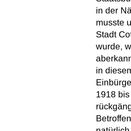
in der N
musste u
Stadt C
wurde, w
aberkannt
in diese
Einbürge
1918 bis
rückgäng
Betroffe
natürlic