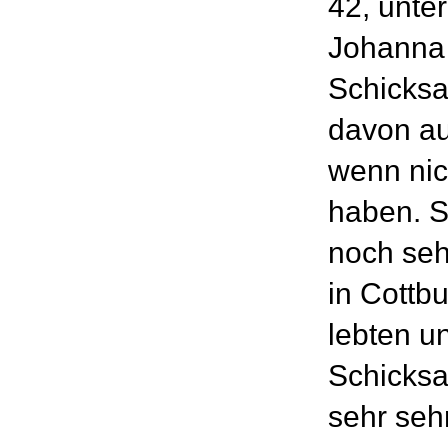
42, unte
Johanna B
Schicksa
davon au
wenn nich
haben. S
noch seh
in Cottb
lebten u
Schicksa
sehr seh