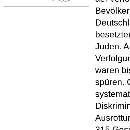
Bevölker
Deutschl
besetzte
Juden. A
Verfolgu
waren bis
spüren. 
systemat
Diskrimi
Ausrottu
315 Ges