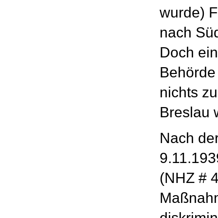
wurde) F
nach Sü
Doch ei
Behörde 
nichts zu
Breslau 
Nach de
9.11.1939
(NHZ # 4
Maßnah
diskrimi