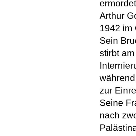
ermordet
Arthur Go
1942 im G
Sein Bru
stirbt a
Internier
während 
zur Einre
Seine Fr
nach zwei
Palästin