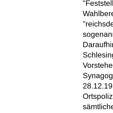
"Feststel
Wahlbere
"reichsd
sogenann
Daraufhi
Schlesin
Vorstehe
Synagog
28.12.19
Ortspoli
sämtlich