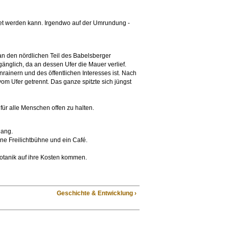
det werden kann. Irgendwo auf der Umrundung -
 an den nördlichen Teil des Babelsberger
gänglich, da an dessen Ufer die Mauer verlief.
rainern und des öffentlichen Interesses ist. Nach
 Ufer getrennt. Das ganze spitzte sich jüngst
 für alle Menschen offen zu halten.
lang.
ne Freilichtbühne und ein Café.
otanik auf ihre Kosten kommen.
Geschichte & Entwicklung ›