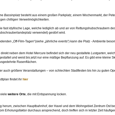
ene
Bassinplatz
besteht aus einem großen Parkplatz, einem Wochenmarkt, der Peter
igen chilligen Verweilmöglichkeiten.
t die fast idyllische Lage, welche lediglich ab und an von Rettungshubschraubern 
ubschrauberlandeplatz verwendet) gestört wird.
tfindenden „Off-Film-Tagen“(siehe „jährliche events“) kann die Platz - Ambiente be
, direkt neben dem Hotel Mercure befindet sich der neu gestaltete
Lustgarten
, welc
 gestaltet und weist bis jetzt nur eine mäßige Bepflanzung auf. Es gibt eine kleine S
ausgedehnte Rasenflächen.
ier auch größere Veranstaltungen – von schlechten Stadtfesten bis hin zu guten Open
dtplan findet ihr
hier
viele
weitere Orte
, die mit Entspannung locken.
herum, zwischen Hauptbahnhof, der Havel und dem Wohngebiet Zentrum Ost bef
vom Erholungsfaktor durchaus ansprechend, doch treffen sich in letzter Zeit häufige