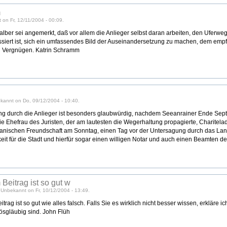
m
on Fr, 12/11/2004 - 00:09.
halber sei angemerkt, daß vor allem die Anlieger selbst daran arbeiten, den Uferweg
essiert ist, sich ein umfassendes Bild der Auseinandersetzung zu machen, dem emp
el Vergnügen. Katrin Schramm
kannt on Do, 09/12/2004 - 10:40.
ng durch die Anlieger ist besonders glaubwürdig, nachdem Seeanrainer Ende Se
die Ehefrau des Juristen, der am lautesten die Wegerhaltung propagierte, Charitel
nischen Freundschaft am Sonntag, einen Tag vor der Untersagung durch das Lan
it für die Stadt und hierfür sogar einen willigen Notar und auch einen Beamten der
Beitrag ist so gut w
 Unbekannt on Fr, 10/12/2004 - 13:49.
trag ist so gut wie alles falsch. Falls Sie es wirklich nicht besser wissen, erkläre i
ösgläubig sind. John Flüh