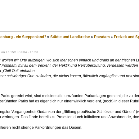
eppenland?
nburg - ein Steppenland?
»
Städte und Landkreise
»
Potsdam
»
Freizeit und S
on Fr, 15/10/2004 - 15:53
ut“ wollen wir Orte aufzeigen, wo sich Menschen einfach und gratis an der frischen
 Potsdam, mit all dem Verkehr, der Hektik und Reizüberflutung, vergessen werden
„Chill Out“ einladen.
mer schwieriger Orte zu finden, die nichts kosten, öffentlich zugänglich und nett sin
Parks geredet wird, sind meistens die umzäunten Parkanlagen gemeint, die zu d
erühmten Parks hat es eigentlich nur einer wirklich verdient, (noch) in dieser Rub
üngster Vergangenheit Gedanken der „Stiftung preußische Schlösser und Gärten“ (we
zu verlangen. Das führte bereits zu Protesten durch Initiativen und Anwohnende, do
ntieren recht strenge Parkordnungen das Dasein.