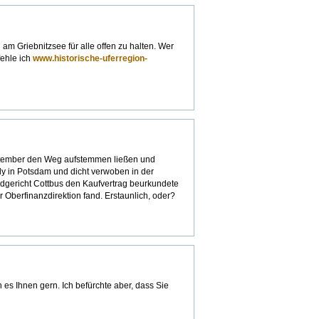
 am Griebnitzsee für alle offen zu halten. Wer
fehle ich
www.historische-uferregion-
ptember den Weg aufstemmen ließen und
ady in Potsdam und dicht verwoben in der
dgericht Cottbus den Kaufvertrag beurkundete
 Oberfinanzdirektion fand. Erstaunlich, oder?
ch es Ihnen gern. Ich befürchte aber, dass Sie