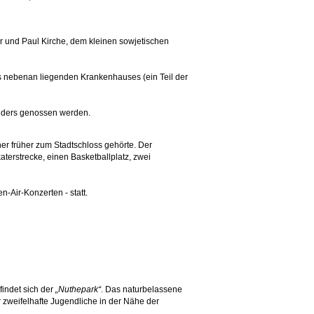
 und Paul Kirche, dem kleinen sowjetischen
des nebenan liegenden Krankenhauses (ein Teil der
sonders genossen werden.
her früher zum Stadtschloss gehörte. Der
katerstrecke, einen Basketballplatz, zwei
-Air-Konzerten - statt.
indet sich der
„Nuthepark“
. Das naturbelassene
r zweifelhafte Jugendliche in der Nähe der