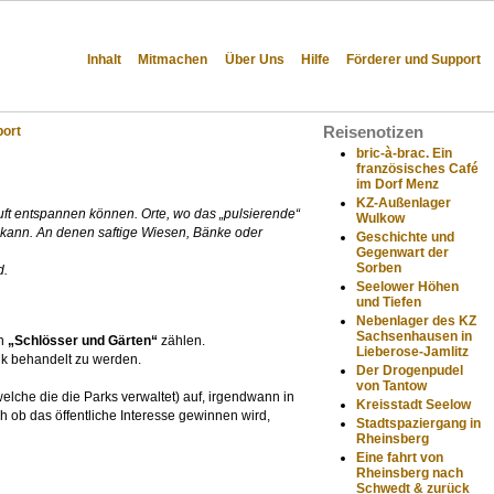
Inhalt
Mitmachen
Über Uns
Hilfe
Förderer und Support
port
Reisenotizen
bric-à-brac. Ein
französisches Café
im Dorf Menz
KZ-Außenlager
 Luft entspannen können. Orte, wo das „pulsierende“
Wulkow
 kann. An denen saftige Wiesen, Bänke oder
Geschichte und
Gegenwart der
Sorben
d.
Seelower Höhen
und Tiefen
Nebenlager des KZ
Sachsenhausen in
en
„Schlösser und Gärten“
zählen.
Lieberose-Jamlitz
rik behandelt zu werden.
Der Drogenpudel
von Tantow
lche die die Parks verwaltet) auf, irgendwann in
Kreisstadt Seelow
ch ob das öffentliche Interesse gewinnen wird,
Stadtspaziergang in
Rheinsberg
Eine fahrt von
Rheinsberg nach
Schwedt & zurück