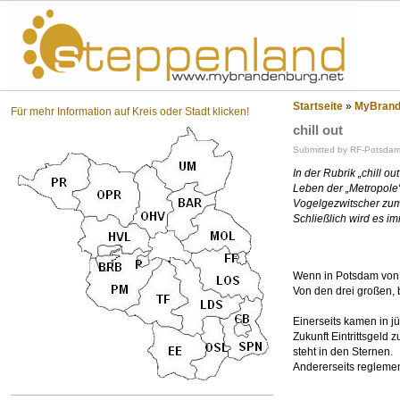
St
Startseite
»
MyBrande
Für mehr Information auf Kreis oder Stadt klicken!
chill out
Submitted by RF-Potsdam 
In der Rubrik „chill o
Leben der „Metropole“
Vogelgezwitscher zum 
Schließlich wird es im
Wenn in Potsdam von 
Von den drei großen, b
Einerseits kamen in j
Zukunft Eintrittsgeld 
steht in den Sternen.
Andererseits regleme