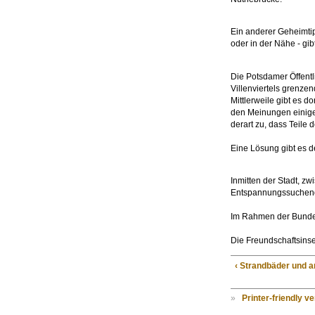
Ein anderer Geheimtip
oder in der Nähe - gib
Die Potsdamer Öffent
Villenviertels grenze
Mittlerweile gibt es 
den Meinungen einige
derart zu, dass Teil
Eine Lösung gibt es de
Inmitten der Stadt, zw
Entspannungssuchende 
Im Rahmen der Bundes
Die Freundschaftsinsel
‹ Strandbäder und 
»
Printer-friendly v