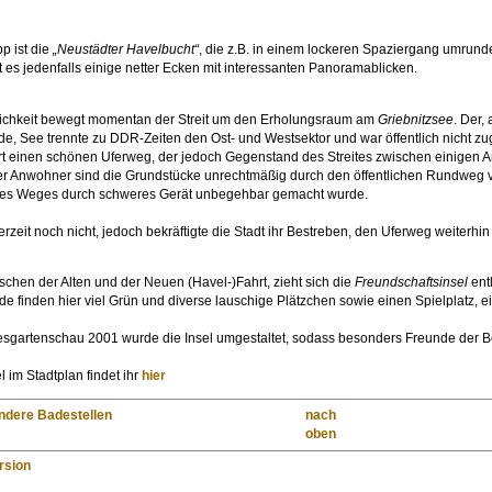
p ist die
„Neustädter Havelbucht“
, die z.B. in einem lockeren Spaziergang umrun
t es jedenfalls einige netter Ecken mit interessanten Panoramablicken.
lichkeit bewegt momentan der Streit um den Erholungsraum am
Griebnitzsee
. Der,
nde, See trennte zu DDR-Zeiten den Ost- und Westsektor und war öffentlich nicht zu
dort einen schönen Uferweg, der jedoch Gegenstand des Streites zwischen einigen An
r Anwohner sind die Grundstücke unrechtmäßig durch den öffentlichen Rundweg vom
e des Weges durch schweres Gerät unbegehbar gemacht wurde.
rzeit noch nicht, jedoch bekräftigte die Stadt ihr Bestreben, den Uferweg weiterhin
ischen der Alten und der Neuen (Havel-)Fahrt, zieht sich die
Freundschaftsinsel
ent
finden hier viel Grün und diverse lauschige Plätzchen sowie einen Spielplatz, ei
gartenschau 2001 wurde die Insel umgestaltet, sodass besonders Freunde der B
 im Stadtplan findet ihr
hier
andere Badestellen
nach
oben
ersion