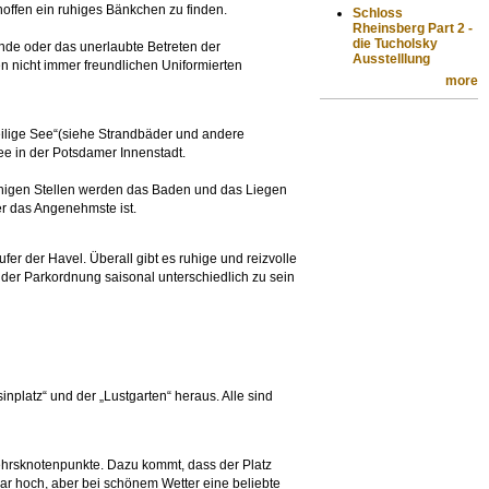
offen ein ruhiges Bänkchen zu finden.
Schloss
Rheinsberg Part 2 -
die Tucholsky
de oder das unerlaubte Betreten der
Ausstelllung
en nicht immer freundlichen Uniformierten
more
eilige See“(siehe Strandbäder und andere
e in der Potsdamer Innenstadt.
 wenigen Stellen werden das Baden und das Liegen
er das Angenehmste ist.
fer der Havel. Überall gibt es ruhige und reizvolle
der Parkordnung saisonal unterschiedlich zu sein
inplatz“ und der „Lustgarten“ heraus. Alle sind
rkehrsknotenpunkte. Dazu kommt, dass der Platz
zwar hoch, aber bei schönem Wetter eine beliebte