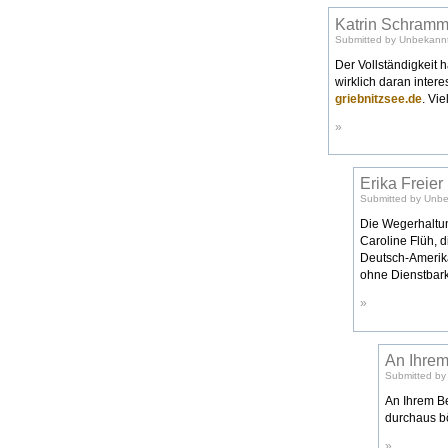
Katrin Schram
Submitted by Unbekannt 
Der Vollständigkeit 
wirklich daran inter
griebnitzsee.de
. Vi
»
Erika Freier
Submitted by Unbe
Die Wegerhaltu
Caroline Flüh, 
Deutsch-Amerika
ohne Dienstbarke
»
An Ihrem 
Submitted by
An Ihrem Bei
durchaus b
»