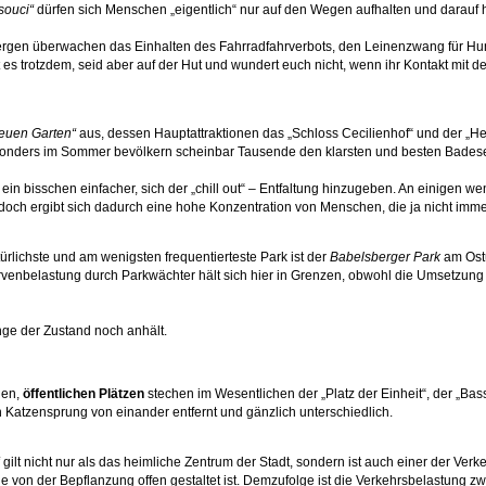
souci“
dürfen sich Menschen „eigentlich“ nur auf den Wegen aufhalten und darauf h
rgen überwachen das Einhalten des Fahrradfahrverbots, den Leinenzwang für Hun
 es trotzdem, seid aber auf der Hut und wundert euch nicht, wenn ihr Kontakt mit d
euen Garten“
aus, dessen Hauptattraktionen das „Schloss Cecilienhof“ und der „H
sonders im Sommer bevölkern scheinbar Tausende den klarsten und besten Badese
h ein bisschen einfacher, sich der „chill out“ – Entfaltung hinzugeben. An einigen
doch ergibt sich dadurch eine hohe Konzentration von Menschen, die ja nicht imm
ürlichste und am wenigsten frequentierteste Park ist der
Babelsberger Park
am Ostu
venbelastung durch Parkwächter hält sich hier in Grenzen, obwohl die Umsetzung 
ange der Zustand noch anhält.
hen,
öffentlichen Plätzen
stechen im Wesentlichen der „Platz der Einheit“, der „Bass
n Katzensprung von einander entfernt und gänzlich unterschiedlich.
gilt nicht nur als das heimliche Zentrum der Stadt, sondern ist auch einer der Ve
wie von der Bepflanzung offen gestaltet ist. Demzufolge ist die Verkehrsbelastung 