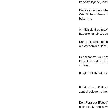
Im
Schlosspark „Sans
Die Parkwächter-Sche
Grünflächen. Versucht
bekommt.
Ähnlich sieht es im
„N
Badestellen)sind. Be
Daher ist es hier noc
auf Wiesen geduldet, 
Der schönste, weil nat
Plätzchen und die Ner
scheint.
Fraglich bleibt, wie l
Bei den innerstädtisc
zentral gelegen, eine
Der
„Platz der Einheit“
noch relativ jung, so