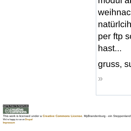
modul ak
weihnach
natürlci
per ftp
hast...
gruss, s
»
This work is licensed under a
Creative Commons License
. MyBrandenburg - ein Steppenland
We're happy to run on
Drupal
Impressum