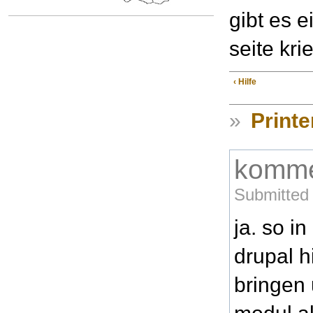
gibt es e
seite kr
‹ Hilfe
»
Printe
komme
Submitted 
ja. so i
drupal h
bringen 